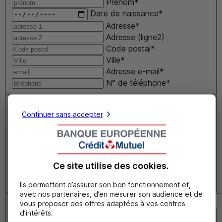
Prénom
*
Date de naissance
*
Adresse
*
Adresse (ligne2)
Code postal
*
Ville
*
Adresse
e-mail
*
N° de téléphone
*
Quel est l'objet de votre réclamation ?
Continuer sans accepter
Le motif de votre réclamation ?
*
Précisez la référence du
contrat ou du sinistre assurance
*
Précisez le nom du courtier
Ce site utilise des
cookies
.
ou de intermédiaire auprès duquel vous avez souscrit
le contrat
Ils permettent d’assurer son bon fonctionnement et,
avec nos partenaires, d’en mesurer son audience et de
Votre réclamation
vous proposer des offres adaptées à vos centres
d’intérêts.