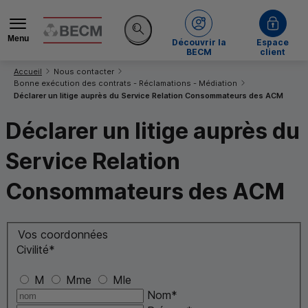
Menu
de la BECM
Découvrir la
Espace
Rechercher sur le site
BECM
client
Vous êtes ici:
Accueil
Nous contacter
Bonne exécution des contrats - Réclamations - Médiation
Déclarer un litige auprès du Service Relation Consommateurs des
ACM
Déclarer un litige auprès du
Service Relation
Consommateurs des
ACM
Vos coordonnées
Civilité
*
M
Mme
Mle
Nom
*