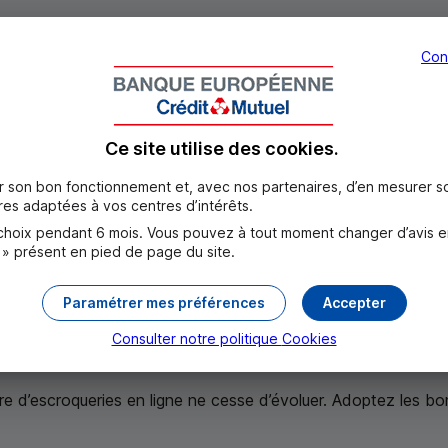
personnelles
Con
oigne, quant à elle, des moyens techniques et organisationn
 responsable.
nelles des personnes morales.
Ce site utilise des
cookies
.
écurité
er son bon fonctionnement et, avec nos partenaires, d’en mesurer 
es adaptées à vos centres d’intérêts.
oix pendant 6 mois. Vous pouvez à tout moment changer d’avis en c
 » présent en pied de page du site.
Paramétrer mes préférences
Accepter
Consulter notre politique
Cookies
bre d’escroqueries en ligne ne cesse d’évoluer. Adoptez les bo