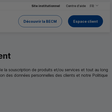
Site institutionnel
Centre d'aide
FR
,Version frança
,Changer de ve
Découvrir la BECM
Espace client
de la BECM
ent
la souscription de produits et/ou services et tout au long
ion des données personnelles des clients et notre Politique