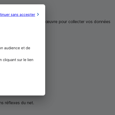
tinuer sans accepter
els que la
BECM
met en œuvre pour collecter vos données
son audience et de
liquant sur le lien
ns réflexes du net.