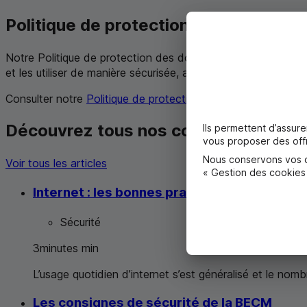
Politique de protection des données 
Notre Politique de protection des données personnelles tém
et les utiliser de manière sécurisée, appropriée, maîtrisée et
Consulter notre
Politique de protection des données person
Découvrez tous nos conseils sur la s
Ils permettent d’assur
vous proposer des offr
Nous conservons vos ch
Voir tous les articles
« Gestion des cookies
Internet : les bonnes pratiques
Sécurité
3
minutes
min
L’usage quotidien d’internet s’est généralisé et le nom
Les consignes de sécurité de la
BECM