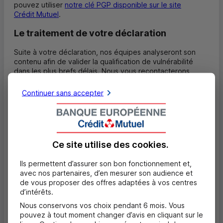
pouvez utiliser
notre clé
PGP
disponible sur le site
Crédit Mutuel
.
Le traitement de votre déclaration
Suite à votre déclaration, nos équipes analyseront son
contenu afin de valider la qualification de vulnérabilité
dans les plus brefs délais. Nous vous recontacterons
uniquement si des informations complémentaires sont
nécessaires.
Continuer sans accepter
De plus :
Aucune rémunération n’est prévue dans le cadre de ce
programme et cela même si la faille de vulnérabilité est
avérée ;
Ce site utilise des
cookies
.
Pour des raisons de sécurité, aucune publication des
Ils permettent d’assurer son bon fonctionnement et,
failles et de leur résolution ne sera faite.
avec nos partenaires, d’en mesurer son audience et
La
BECM
reste seul juge de la classification de la
de vous proposer des offres adaptées à vos centres
vulnérabilité et de la catégorisation du risque qui en
d’intérêts.
découle. Le traitement et délai de résolution des dites
Nous conservons vos choix pendant 6 mois. Vous
vulnérabilités restent à la discrétion de la
BECM
.
pouvez à tout moment changer d’avis en cliquant sur le