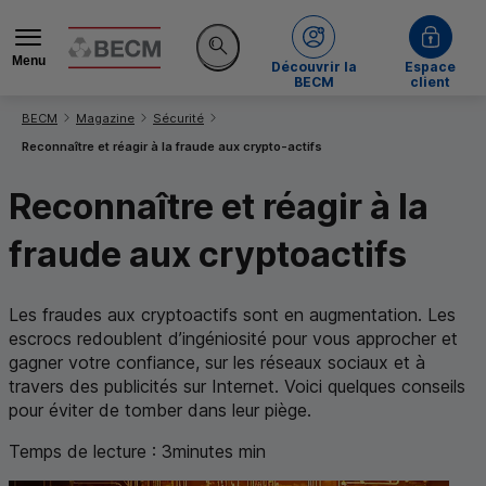
Menu
de la BECM
Découvrir la
Espace
Rechercher sur le site
BECM
client
Vous êtes ici:
BECM
Magazine
Sécurité
Reconnaître et réagir à la fraude aux crypto-actifs
Reconnaître et réagir à la
fraude aux cryptoactifs
Les fraudes aux cryptoactifs sont en augmentation. Les
escrocs redoublent d’ingéniosité pour vous approcher et
gagner votre confiance, sur les réseaux sociaux et à
travers des publicités sur Internet. Voici quelques conseils
pour éviter de tomber dans leur piège.
Temps de lecture :
3
minutes
min