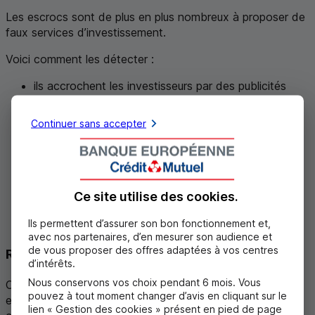
Les escrocs sont de plus en plus nombreux à proposer de
faux services d’investissement.
Voici comment les détecter :
ils accrochent les investisseurs par des publicités
offrant formations, conseils et promesses de
rendements trop beaux pour être vrais ;
Continuer sans accepter
les intermédiaires vous proposent d’investir mais ne
sont pas en mesure de vous rencontrer ;
les plateformes d’investissement sur internet sont
récentes et peu connues ;
ils proposent de l’aide et des conseils « d’amis » à
Ce site utilise des
cookies
.
travers des applications de rencontres ou via les
Ils permettent d’assurer son bon fonctionnement et,
réseaux sociaux
avec nos partenaires, d’en mesurer son audience et
de vous proposer des offres adaptées à vos centres
Restez sur vos gardes
d’intérêts.
Nous conservons vos choix pendant 6 mois. Vous
Cet « ami », rencontré sur internet, s’intéresse à votre
pouvez à tout moment changer d’avis en cliquant sur le
environnement, discute de passe-temps et d’intérêts
lien « Gestion des cookies » présent en pied de page