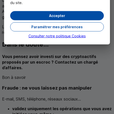
communs ? Après quelques jours ou semaines d’échanges
du site.
agréables, la conversation s'oriente vers les placements.
Attention, il s'agit peut-être d'un escroc qui cherche à
Accepter
gagner votre confiance.
L’
AMF
(Autorité des Marchés Financiers) émet
Paramétrer mes préférences
régulièrement des alertes,
suivez leurs consignes.
Consulter notre politique
Cookies
Dans le doute...
Vous pensez avoir investi sur des cryptoactifs
proposés par un escroc ? Contactez un chargé
d’affaires.
Bon à savoir
Fraude : ne vous laissez pas manipuler
E-mail,
SMS
, téléphone, réseaux sociaux...
validez uniquement les opérations que vous avez