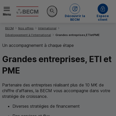
Menu
de la BECM
Découvrir la
Espace
Rechercher sur le site
BECM
client
Vous êtes ici:
BECM
Nos offres
International
Développement à l'international
Grandes entreprises,
ETI
et
PME
Un accompagnement à chaque étape
Grandes entreprises,
ETI
et
PME
Partenaire des entreprises réalisant plus de 10 M€ de
chiffre d'affaires, la
BECM
vous accompagne dans votre
stratégie de croissance.
Diverses stratégies de financement
Des services et flux