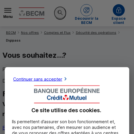
Menu
de la BECM
Découvrir la
Espace
Rechercher sur le site
BECM
client
Vous êtes ici:
BECM
Nos offres
Comptes et Flux
Sécurité des opérations
Digipass
Vous souhaitez...?
Prendre rendez-vous
Continuer sans accepter
Demander des informations
Faire une réclamation
Vous souhaitez nous faire part d'une
Ce site utilise des
cookies
.
réclamation
Ils permettent d’assurer son bon fonctionnement et,
avec nos partenaires, d’en mesurer son audience et
En savoir plus
de vous proposer des offres adaptées à vos centres