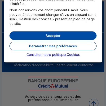
d’intérêts.
Urgences et
Trouver une agence
Nous conservons vos choix pendant 6 mois. Vous
assistance
pouvez à tout moment changer d’avis en cliquant sur le
lien « Gestion des cookies » présent en pied de page
du site.
Télécharger l'application
Accepter
Mentions légales
Tarifs et conditions générales
Guides et informations réglementaires
Paramétrer mes préférences
Protection des données
Gestion des cookies
Consulter notre politique
Cookies
Fraude et sécurité bancaire
VDP
Accessibilité
Déclaration d’accessibilité : partiellement conforme
Au service des entreprises et des
professionnels de l'immobilier