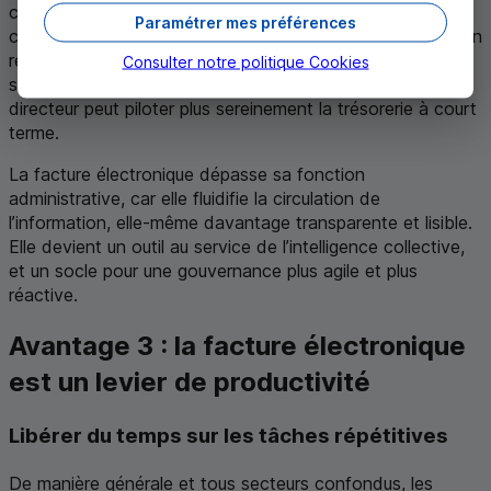
compréhension commune des enjeux financiers. Un
Paramétrer mes préférences
commercial peut anticiper une tension client en repérant un
retard de paiement. Un contrôleur de gestion peut affiner
Consulter notre politique
Cookies
ses projections avec des données actualisées. Un
directeur peut piloter plus sereinement la trésorerie à court
terme.
La facture électronique dépasse sa fonction
administrative, car elle fluidifie la circulation de
l’information, elle-même davantage transparente et lisible.
Elle devient un outil au service de l’intelligence collective,
et un socle pour une gouvernance plus agile et plus
réactive.
Avantage 3 : la facture électronique
est un levier de productivité
Libérer du temps sur les tâches répétitives
De manière générale et tous secteurs confondus, les