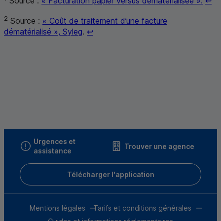
Source :
« Facturation papier versus dématérialisée ».
↩
2
Source :
« Coût de traitement d’une facture
Retour au renvoi 2
dématérialisé », Syleg
.
↩
Urgences et
Trouver une agence
assistance
Télécharger l'application
Mentions légales
Tarifs et conditions générales