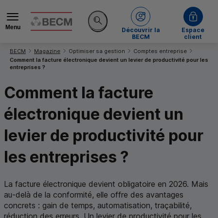
Menu
de la BECM
Découvrir la
Espace
Rechercher sur le site
BECM
client
Vous êtes ici:
BECM
Magazine
Optimiser sa gestion
Comptes entreprise
Comment la facture électronique devient un levier de productivité pour les
entreprises ?
Comment la facture
électronique devient un
levier de productivité pour
les entreprises ?
La facture électronique devient obligatoire en 2026. Mais
au-delà de la conformité, elle offre des avantages
concrets : gain de temps, automatisation, traçabilité,
réduction des erreurs. Un levier de productivité pour les