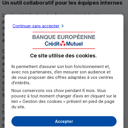
Un outil collaboratif pour les équipes internes
La dématérialisation des factures introduit, plus
profondément, une nouvelle manière de travailler
Continuer sans accepter
ensemble. L’action de centraliser l’information au sein d’un
système structuré, normé et accessible rend la facture
électronique vecteur de coopération interservices.
Comptabilité, contrôle de gestion, direction financière,
Ce site utilise des
cookies
.
équipes commerciales ou service client : chacun accède,
en temps réel, à une source unique et fiable de données.
Ils permettent d’assurer son bon fonctionnement et,
Le statut d’une facture, qu’elle soit émise, en attente de
avec nos partenaires, d’en mesurer son audience et
validation, réglée ou relancée, ne dépend plus de
de vous proposer des offres adaptées à vos centres
sollicitations multiples ou de fichiers disparates.
d’intérêts.
L’information circule, immédiatement disponible, sans
Nous conservons vos choix pendant 6 mois. Vous
friction.
pouvez à tout moment changer d’avis en cliquant sur le
lien « Gestion des cookies » présent en pied de page
Ce partage est un avantage concret et opérationnel de la
du site.
facture électronique. Il facilite les interactions et limite les
doublons. Il permet à chaque service de se concentrer sur
Accepter
ses missions propres en restant en phase avec une