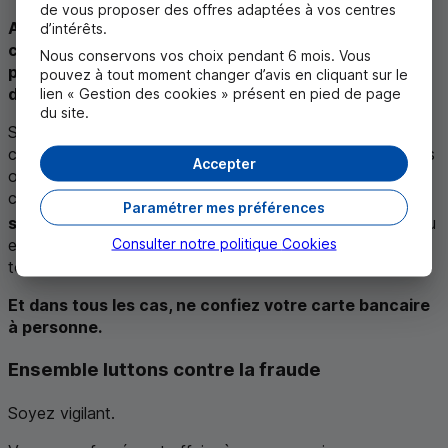
de vous proposer des offres adaptées à vos centres
Aucune banque ne vous demande des informations
d’intérêts.
confidentielles sur vos comptes ou sur votre carte
Nous conservons vos choix pendant 6 mois. Vous
par téléphone ou par e-mail. En aucun cas vous ne
pouvez à tout moment changer d’avis en cliquant sur le
devez donner vos codes à qui que ce soit.
lien « Gestion des cookies » présent en pied de page
du site.
Si quelqu’un vous appelle pour vous demander de
communiquer des informations confidentielles ou faire des
Accepter
opérations sur vos comptes, raccrochez et prenez
contact avec un chargé d’affaires
en utilisant un canal
Paramétrer mes préférences
2
sécurisé
tel que la messagerie de votre espace client
ou
Consulter notre politique
Cookies
en composant son numéro (surtout pas en utilisant la
touche rappel du dernier numéro).
Et dans tous les cas, ne confiez votre carte bancaire
à personne.
Ensemble luttons contre la fraude
Soyez vigilant.