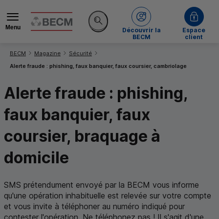
Menu
de la BECM
Découvrir la
Espace
Rechercher sur le site
BECM
client
Vous êtes ici:
BECM
Magazine
Sécurité
Alerte fraude : phishing, faux banquier, faux coursier, cambriolage
Alerte fraude :
phishing
,
faux banquier, faux
coursier, braquage à
domicile
SMS
prétendument envoyé par la
BECM
vous informe
qu'une opération inhabituelle est relevée sur votre compte
et vous invite à téléphoner au numéro indiqué pour
contester l'opération. Ne téléphonez pas ! Il s'agit d'une