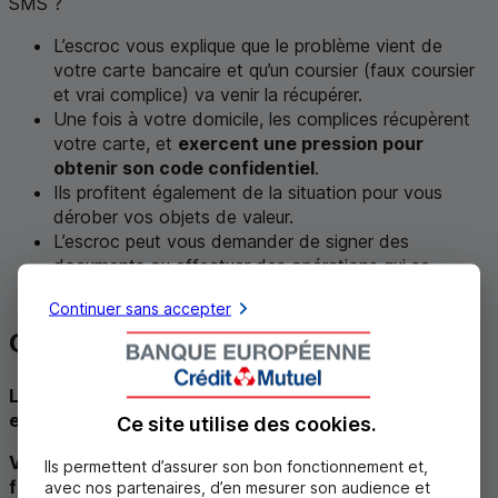
SMS
?
L’escroc vous explique que le problème vient de
votre carte bancaire et qu’un coursier (faux coursier
et vrai complice) va venir la récupérer.
Une fois à votre domicile, les complices récupèrent
votre carte, et
exercent une pression pour
obtenir son code confidentiel
.
Ils profitent également de la situation pour vous
dérober vos objets de valeur.
L’escroc peut vous demander de signer des
documents ou effectuer des opérations qui se
révèleront frauduleuses.
Continuer sans accepter
Comment déjouer cette fraude ?
Le
SMS
est émis à partir d'un téléphone portable, il
est donc forcément frauduleux.
Ce site utilise des
cookies
.
Votre banque, ni aucune autre ne procède de cette
Ils permettent d’assurer son bon fonctionnement et,
façon.
avec nos partenaires, d’en mesurer son audience et