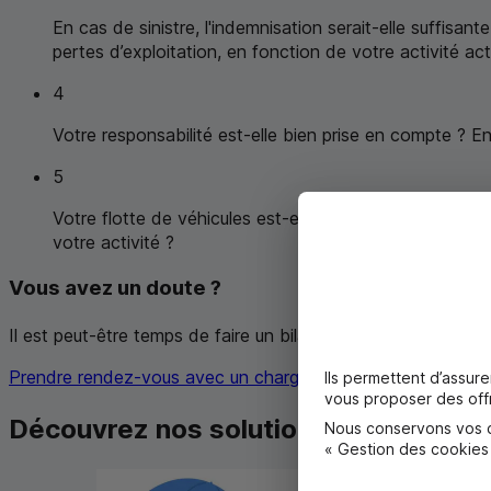
En cas de sinistre, l'indemnisation serait-elle suffisan
pertes d’exploitation, en fonction de votre activité act
4
Votre responsabilité est-elle bien prise en compte ? En c
5
Votre flotte de véhicules est-elle couverte de façon o
votre activité ?
Vous avez un doute ?
Il est peut-être temps de faire un bilan de vos assurances.
Prendre rendez-vous avec un chargé d’affaires
Ils permettent d’assur
vous proposer des offr
Découvrez nos solutions pour les ent
Nous conservons vos ch
« Gestion des cookies