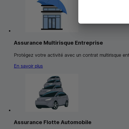
Assurance Multirisque Entreprise
Protégez votre activité avec un contrat multirisque en
En savoir plus
Assurance Flotte Automobile