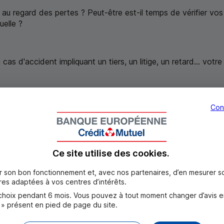
te au regard des pertes ? Peut-être est-il temps de vérifier vo
uelle ?
as d'accident impliquant un tiers, un litige, un retard... votre
ptimale ? Votre contrat est-il à jour (nombre de véhicules, u
Con
Ce site utilise des
cookies
.
er son bon fonctionnement et, avec nos partenaires, d’en mesurer 
es adaptées à vos centres d’intérêts.
reprises
oix pendant 6 mois. Vous pouvez à tout moment changer d’avis en c
 » présent en pied de page du site.