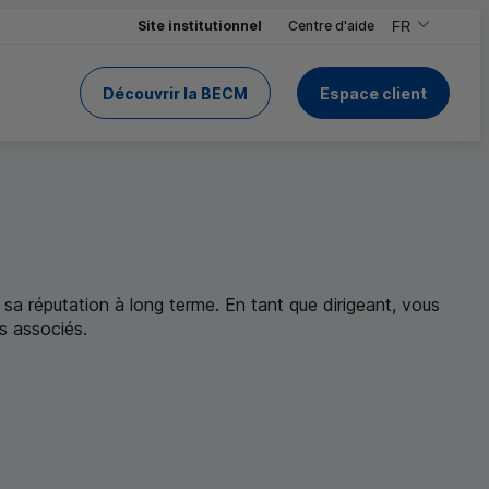
Site institutionnel
Centre d'aide
FR
,Version frança
,Changer de ve
Découvrir la BECM
Espace client
de la BECM
 sa réputation à long terme. En tant que dirigeant, vous
s associés.