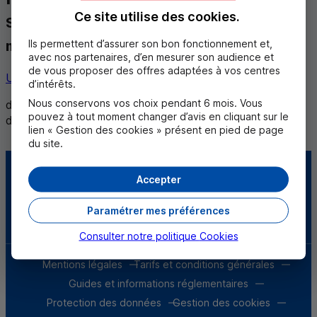
Ce site utilise des
cookies
.
Service réservé aux personnes sourdes et
Ils permettent d’assurer son bon fonctionnement et,
malentendantes
avec nos partenaires, d’en mesurer son audience et
de vous proposer des offres adaptées à vos centres
Utiliser ce service
d’intérêts.
Nous conservons vos choix pendant 6 mois. Vous
de 8h30 à 12h et de 14h à 18h du lundi au vendredi,
pouvez à tout moment changer d’avis en cliquant sur le
de 8h30 à 12h le samedi
lien « Gestion des cookies » présent en pied de page
du site.
Urgences et
Trouver une agence
Accepter
assistance
Paramétrer mes préférences
Télécharger l'application
Consulter notre politique
Cookies
Mentions légales
Tarifs et conditions générales
Guides et informations réglementaires
Protection des données
Gestion des cookies