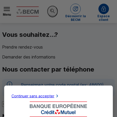
Menu
de la BECM
Découvrir la
Espace
Rechercher sur le site
BECM
client
Vous souhaitez...?
Prendre rendez-vous
Demander des informations
Nous contacter par téléphone
Renseignez votre code postal (ex: 48600)
pour afficher le numéro correspondant.
Continuer sans accepter
Code Postal
Nous contacter via DEAFI