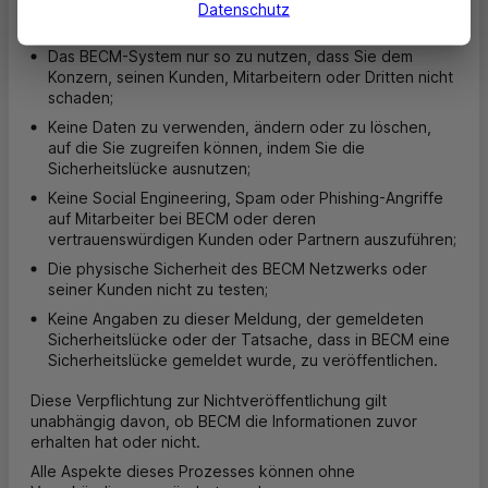
Keine
DDOS
- oder Ressourcenauslastungsangriffe
Datenschutz
durchzuführen;
Das
BECM
-System nur so zu nutzen, dass Sie dem
Konzern, seinen Kunden, Mitarbeitern oder Dritten nicht
schaden;
Keine Daten zu verwenden, ändern oder zu löschen,
auf die Sie zugreifen können, indem Sie die
Sicherheitslücke ausnutzen;
Keine Social Engineering,
Spam
oder
Phishing
-Angriffe
auf Mitarbeiter bei
BECM
oder deren
vertrauenswürdigen Kunden oder Partnern auszuführen;
Die physische Sicherheit des
BECM
Netzwerks oder
seiner Kunden nicht zu testen;
Keine Angaben zu dieser Meldung, der gemeldeten
Sicherheitslücke oder der Tatsache, dass in
BECM
eine
Sicherheitslücke gemeldet wurde, zu veröffentlichen.
Diese Verpflichtung zur Nichtveröffentlichung gilt
unabhängig davon, ob
BECM
die Informationen zuvor
erhalten hat oder nicht.
Alle Aspekte dieses Prozesses können ohne