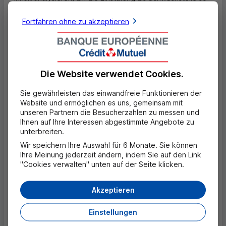
schnell wie möglich zu bestätigen. Wir werden Sie nur
dann kontaktieren, wenn weitere Informationen
Fortfahren ohne zu akzeptieren
erforderlich sind.
Außerdem:
Im Rahmen dieses Programms ist keine Belohnung
vorgesehen, auch wenn die Schwachstelle bekannt ist;
Die Website verwendet Cookies.
Aus Sicherheitsgründen werden Sicherheitslücken und
deren Lösung nicht veröffentlicht.
Sie gewährleisten das einwandfreie Funktionieren der
Website und ermöglichen es uns, gemeinsam mit
BECM
entscheidet nach wie vor allein über die Einstufung
unseren Partnern die Besucherzahlen zu messen und
der Sicherheitslücke und die daraus resultierende
Ihnen auf Ihre Interessen abgestimmte Angebote zu
Risikokategorisierung. Bearbeitung und
unterbreiten.
Bearbeitungsdauer einer Schwachstelle liegen im
Wir speichern Ihre Auswahl für 6 Monate. Sie können
Ermessen von
BECM
.
Ihre Meinung jederzeit ändern, indem Sie auf den Link
"Cookies verwalten" unten auf der Seite klicken.
Offenlegungsanforderungen
Wenn Sie
BECM
eine Sicherheitslücke melden, sind Sie
Akzeptieren
verpflichtet:
Einstellungen
Geltende Gesetze einzuhalten;