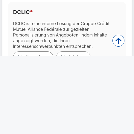
DCLIC
*
DCLIC
ist eine interne Lösung der Gruppe
Crédit
Mutuel Alliance Fédérale
zur gezielten
Personalisierung von Angeboten, indem Inhalte
angezeigt werden, die Ihren
Interessenschwerpunkten entsprechen.
Akzeptieren
Ablehnen
Verfolgung von Bewerbungen
JOBS
*
JOBS ist eine interne Lösung der Gruppe Crédit
Mutuel Alliance Fédérale für die Verwaltung von
Bewerbungen. Diese Lösung speichert Ihre
Herkunftswebsite* zu statistischen Zwecken. *
(Website, von der jeder Internetnutzer kommt,